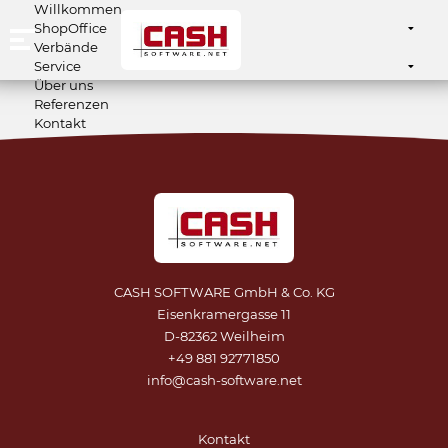
Willkommen
ShopOffice
Verbände
Warenwirtschaft
Service
Kassensystem
Über uns
Onlineshop / E-Commerce
Support
Referenzen
Kontakt
CASH SOFTWARE GmbH & Co. KG
Eisenkramergasse 11
D-82362 Weilheim
+49 881 92771850
info@cash-software.net
Kontakt