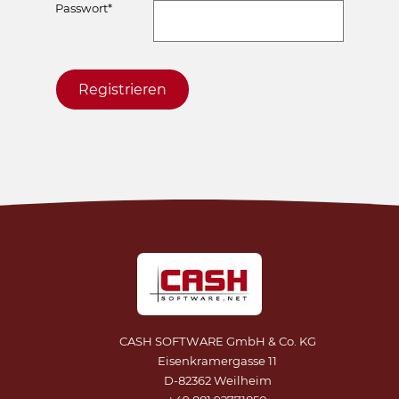
Passwort
*
Registrieren
CASH SOFTWARE GmbH & Co. KG
Eisenkramergasse 11
D-82362 Weilheim